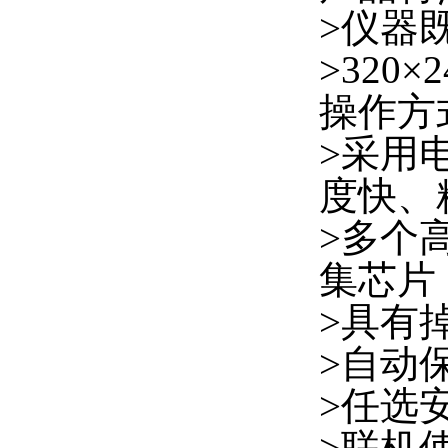
>仪器
>32
操作方
>采用
度快、
>多个
集芯片
>具有
>自动
>任选
>联机