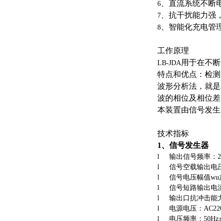
、直流系统不断
6
、抗干扰能力强
7
、智能化充电管
8
工作原理
用于在不断
LB-JDA
特点和优点：检测
波形分析法，就是
波的相位及相位差
本装置由信号发生
技术指标
1
、信号发生器
l
输出信号频率：2.
l
信号空载输出电压：
l
信号电压幅值wu
l
信号短路输出电流
l
输出口抗冲击能力
l
电源电压：AC220
l
电压频率：50Hz