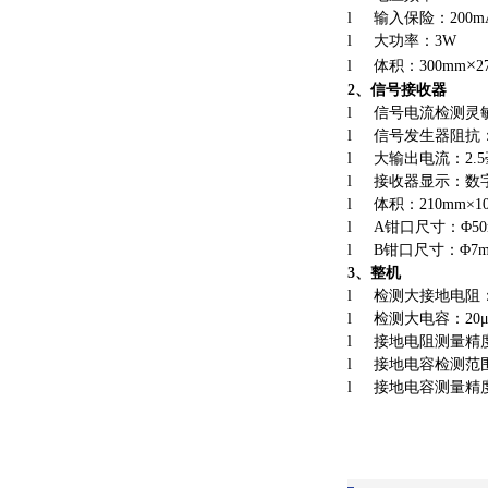
l
输入保险：200m
l
大功率：3W
×
l
体积：300mm
2
2
、信号接收器
l
信号电流检测灵敏
l
信号发生器阻抗：
l
大输出电流：2.
l
接收器显示：数字0
l
体积：210mm×10
l
A钳口尺寸：Φ50
l
B钳口尺寸：Φ7m
3
、整机
l
检测大接地电阻：
l
检测大电容：20μ
l
接地电阻测量精度：0
l
接地电容检测范围：
l
接地电容测量精度：3