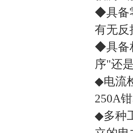
◆
具备
有无反
◆
具备
序"还是
◆
电流
250A
◆
多种
立的电