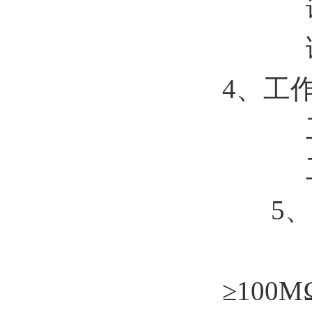
谐
谐
4、工
工
工
5
⑴、
≥100M