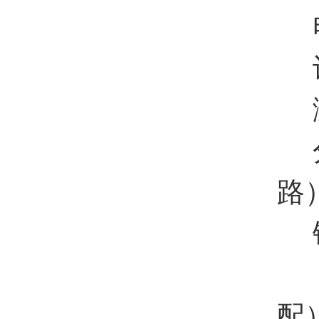
电
识
测
分
路
钳
5
配