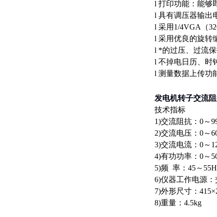
l 打印功能：能
l 具有调压器输
l 采用1/4VG
l 采用优良的旋
l *的过压、过流
l 不掉电日历、时
l 测量数据上传
发电机转子交流阻
技术指标
1)交流阻抗：0～
2)交流电压：0～6
3)交流电流：0～1
4)有功功率：0～5
5)频 率：45～55
6)仪器工作电源：交
7)外形尺寸：415×2
8)重量：4.5kg