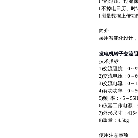
l *的过压、过流
l 不掉电日历、
l 测量数据上传
简介
采用智能化设计
发电机转子交流阻
技术指标
1)交流阻抗：0～
2)交流电压：0～6
3)交流电流：0～1
4)有功功率：0～5
5)频 率：45～55
6)仪器工作电源：交
7)外形尺寸：415×2
8)重量：4.5kg
使用注意事项