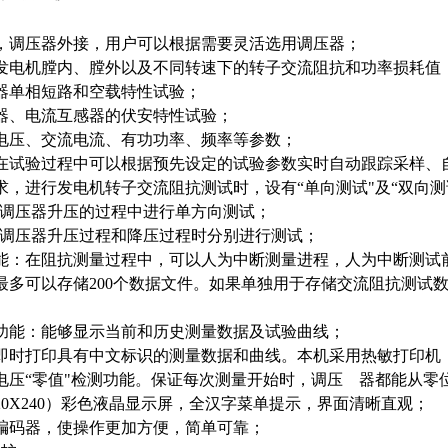
构，调压器外接，用户可以根据需要灵活选用调压器；
步发电机膛内、膛外以及不同转速下的转子交流阻抗和功率损耗值
压器单相短路和空载特性试验；
感器、电流互感器的伏安特性试验；
流电压、交流电流、有功功率、频率等参数；
：在试验过程中可以根据预先设定的试验参数实时自动跟踪采样、
要求，进行发电机转子交流阻抗测试时，设有“单向测试"及“双向
-只在调压器升压的过程中进行单方向测试；
-可在调压器升压过程和降压过程时分别进行测试；
功能：在阻抗测量过程中，可以人为中断测量进程，人为中断测试
：最多可以存储200个数据文件。如果单独用于存储交流阻抗测试数
示功能：能够显示当前和历史测量数据及试验曲线；
够即时打印具有中文标识的测量数据和曲线。本机采用热敏打印机
出电压“零值"检测功能。保证每次测量开始时，调压 器都能从
A（320X240）彩色液晶显示屏，全汉字菜单提示，界面清晰直观；
转编码器，使操作更加方便，简单可靠；