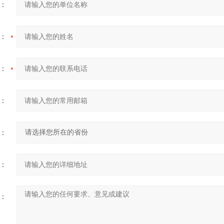
：
：
：
：
：
：
：