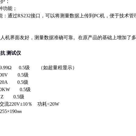
保护；
时钟功能；
功能：通过RS232接口，可以将测量数据上传到PC机，便于技术
，人机界面友好，测量数据准确可靠。在原产品的基础上增加了
抗 测试仪
99.99Ω 0.5级 （如超量程显示）
00V 0.5级
20A 0.5级
0KW 0.5级
HZ 0.5级
流220V±10％ 功耗<20W
55×190㎜