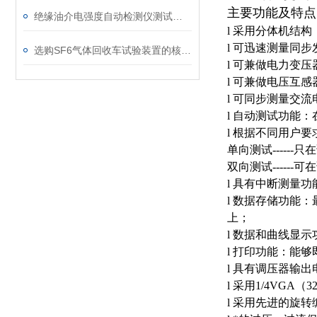
主要功能及特点
绝缘油介电强度自动检测仪测试全流程：从取样到报告
l 采用分体机结
l 可迅速测量同
选购SF6气体回收车试验装置的核心考量因素分析
l 可兼做电力变
l 可兼做电压互
l 可同步测量交
l 自动测试功能
l 根据不同用户
单向测试-----
双向测试-----
l 具有中断测量
l 数据存储功能
上；
l 数据和曲线显
l 打印功能：能
l 具有调压器输
l 采用1/4VG
l 采用先进的旋