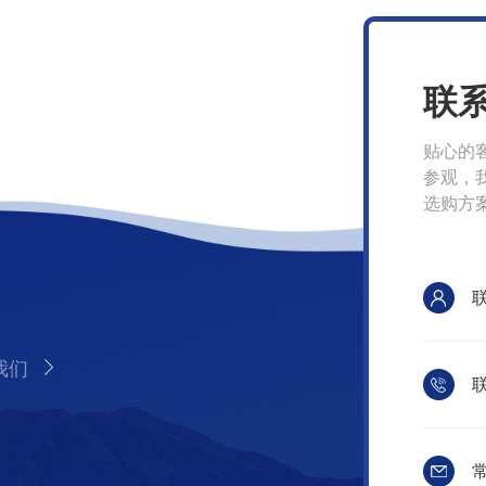
联
贴心的
参观，
选购方
我们
联
常