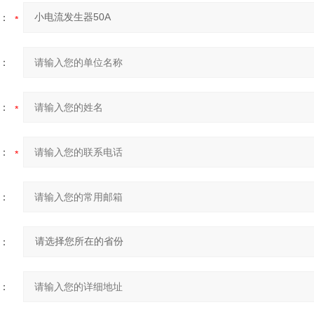
：
：
：
：
：
：
：