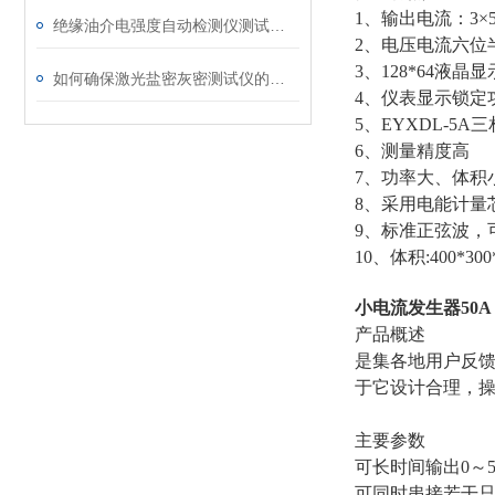
1、输出电流：3×
绝缘油介电强度自动检测仪测试全流程：从取样到报告
2、电压电流六位
3、128*64液
如何确保激光盐密灰密测试仪的长效稳定
4、仪表显示锁定
5、EYXDL-
6、测量精度高 
7、功率大、体积
8、采用电能计量
9、标准正弦波，
10、体积:400*300
小电流发生器50A
产品概述
是集各地用户反馈
于它设计合理，
主要参数
可长时间输出0～
可同时串接若干