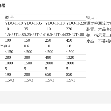
电器
型
号
特点：
YDQ-II-10
YDQ-II-35
YDQ-II-110
YDQ-II-220
通过检测流过
10
35
110
220
装置。本品各
1.5≤UT4≤8
5.25≤UT≤14
16.5≤UT≤44
33≤UT≤88
整、指示器上
100
150
250
450
度高、不受强
(m)
0.4
0.6
1.0
1.8
≤150
≤500
≤500
≤500
280
380
480
1320
1000
1500
2000
3000
5
5
5
5
190
280
650
850
1.5×3
1.5×3
1.5×3
1.5×3