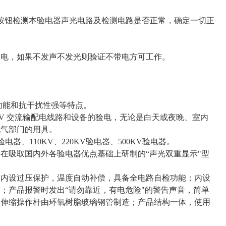
按钮检测本验电器声光电路及检测电路是否正常，确定一切正
带电，如果不发声不发光则验证不带电方可工作。
功能和抗干扰性强等特点。
KV
交流输配电线路和设备的验电，无论是白天或夜晚、室内
电气部门的用具。
验电器、
110KV
、
220KV
验电器、
500KV
验电器。
，在吸取国内外各验电器优点基础上研制的
“
声光双重显示
"
型
，内设过压保护，温度自动补偿，具备全电路自检功能；内设
作；产品报警时发出
“
请勿靠近，有电危险
"
的警告声音，简单
，伸缩操作杆由环氧树脂玻璃钢管制造；产品结构一体，使用