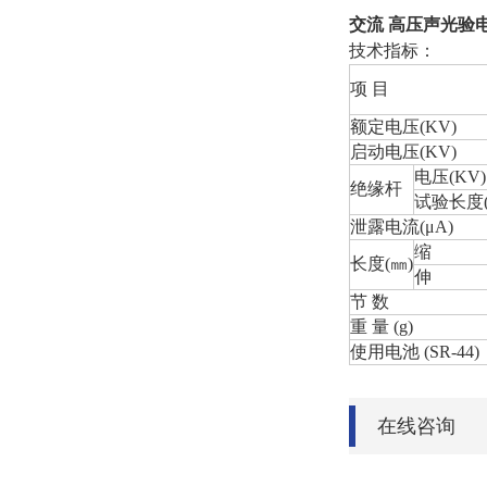
交流 高压声光验
技术指标：
项
目
额定电压
(KV)
启动电压
(KV)
电压
(KV)
绝缘杆
试验长度
泄露电流
(μA)
缩
长度
(
㎜
)
伸
节
数
重
量
(g)
使用电池
(SR-44)
在线咨询