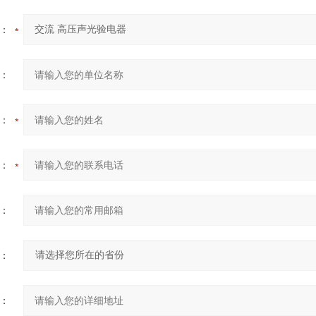
：
：
：
：
：
：
：