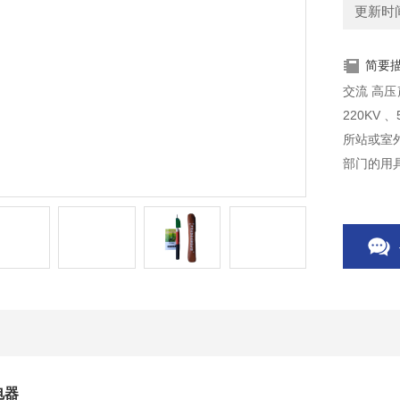
更新时间：
简要
交流 高压声
220KV
所站或室
部门的用
电器