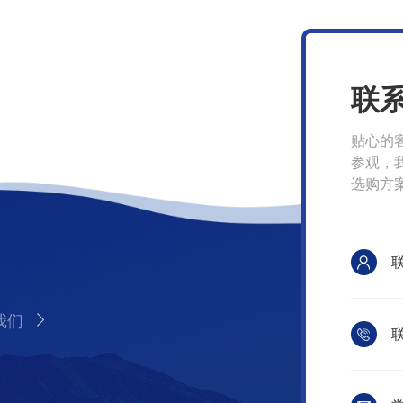
联
贴心的
参观，
选购方
我们
联