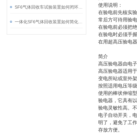
使用说明：
SF6气体回收车试验装置如何闭环处理SF6？
在验电前先核实
常后方可待用验
一体化SF6气体回收装置如何简化现场作业流程？
在验电前必须把
在验电时必须手
在用超高压验电
简介
高压验电器由电
高压验电器适用
变电所站或室外
按照适用电压等
使用的棒状伸缩
验电器，它具有
验电灵敏性高。
电子自动开关，
明了，避免了工
存放方便。