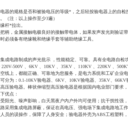
验电器的规格是否和被验电压的等级
*
，之后轻按验电器上的自检
电。（注：以上操作至少
3
遍）
绝缘杆
*
拉出。
握把柄，金属接触电极良好的接触带电体，如果发声发光则验证
器时必须备有绝缘靴和绝缘手套等辅助绝缘工具。
子集成电路制成的声光批示
，性能稳定、可靠。具有全电路自检
于
220V-500V
、
6KV
、
10KV
、
35KV
、
110KV
、
220KV
、
500
架空线上，都能正确、可靠地为您服务，是电力系统和工矿企业
级可分为：
0.1-10KV
验电器、
6KV
、
10KV
验电器、
35KV
、
66KV
型高压验电器。棒状伸缩型高压验电器是根据国内电业部门要求
以下优点：
不受阳光、噪声影响，白天黑夜户内户外均可使用；抗干扰性强
电路采用集成电路屏蔽，保证在高电压、强电场下集成电路地工
作人员的误操作，保障了人身安全；验电器外壳为
ABS
工程塑料