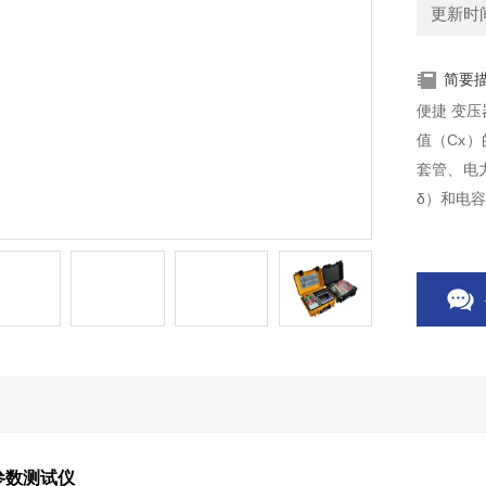
更新时间：
简要
便捷 变
值（Cx
套管、电
δ）和电容
参数测试仪