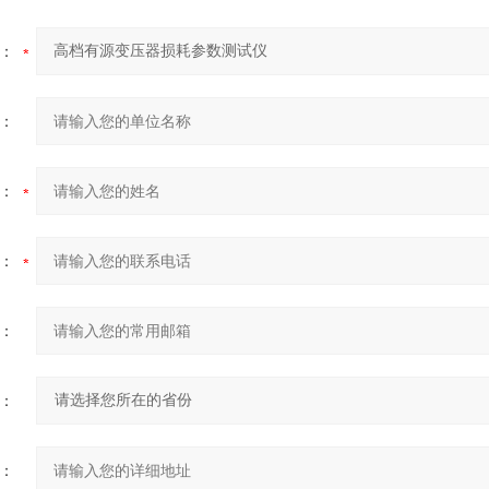
：
：
：
：
：
：
：