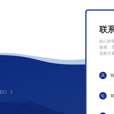
联
贴心的
参观，
选购方
我们
联