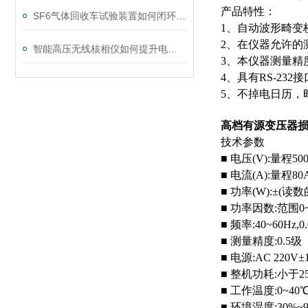
产品特性：
SF6气体回收车试验装置如何闭环处理SF6？
1、自动波形畸变
2、在仪器允许的
智能高压无线核相仪如何提升电力安全性和可靠性
3、本仪器测量精
4、具有RS-2
5、不掉电日历，
高档有源变压器
技术参数
■ 电压(V):量程50
■ 电流(A):量程80
■ 功率(W):±(读数
■ 功率因数:范围0
■ 频率:40~60Hz,0
■ 测量精度:0.5级
■ 电源:AC 220V±
■ 整机功耗:小于2
■ 工作温度:0~40
■ 环境湿度:30%~