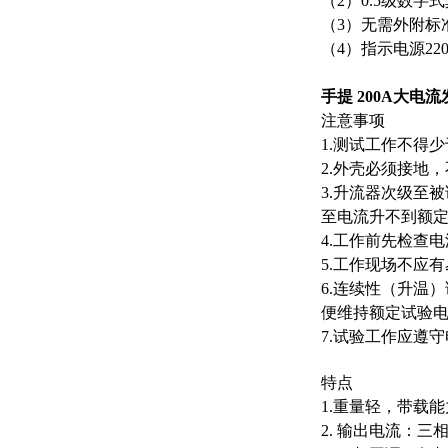
（
2
）
0.5
级数字式
（
3
）无需外附标
（
4
）指示电源
220
手提 200A大电
注意事项
1.
测试工作不得少
2.
外壳必须接地，
3.
升流器次级至被
至电流升不到额
4.
工作前先检查电
5.
工作现场不应有
6.
连续性（升温）
便维持额定试验
7.
试验工作应遵守
特点
1.
重量轻，带载能
2.
输出电流：三