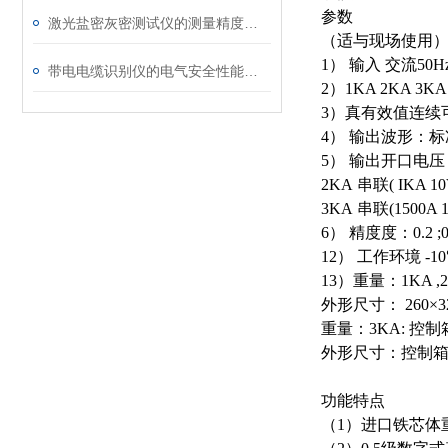
参数
激光盐密灰密测试仪的测量精度受哪些环境因素影响？
（适与现场使用
1
） 输入 交流
50Hz
带电电缆识别仪的电气安全性能评估
2
）
1KA 2KA 3KA
3
）真有效值连续
4
） 输出波形：
5
） 输出开口电压
2KA
串联
( IKA 1
3KA
串联
(1500A 
6
） 精度度：
0.2 ;
12
） 工作环境
-1
13
）重量：
1KA ,
外形尺寸：
260×3
重量：
3KA:
控制
外形尺寸：控制
功能特点
（
1
）进口铁芯体