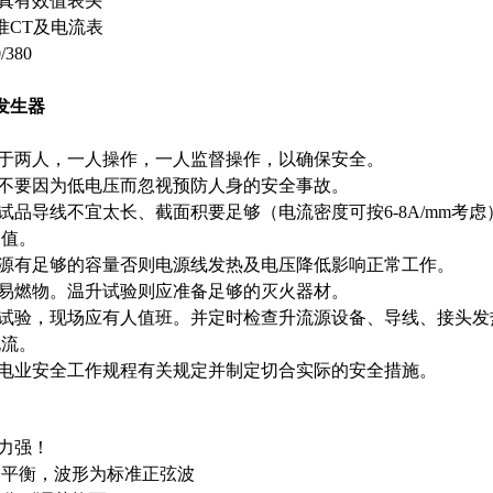
真有效值表头
准
CT
及电流表
/380
流发生器
于两人，一人操作，一人监督操作，以确保安全。
不要因为低电压而忽视预防人身的安全事故。
试品导线不宜太长、截面积要足够（电流密度可按
6-8A/mm
考虑
定值。
源有足够的容量否则电源线发热及电压降低影响正常工作。
易燃物。温升试验则应准备足够的灭火器材。
试验，现场应有人值班。并定时检查升流源设备、导线、接头发
电流。
电业安全工作规程有关规定并制定切合实际的安全措施。
力强！
相平衡，波形为标准正弦波