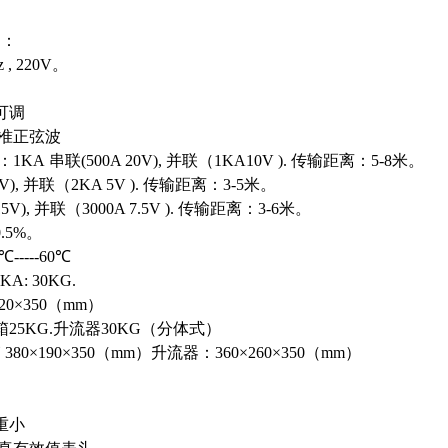
）：
 , 220V
。
可调
标准正弦波
：
1KA
串联
(500A 20V),
并联（
1KA10V ).
传输距离：
5-8
米。
0V),
并联（
2KA 5V ).
传输距离：
3-5
米。
15V),
并联（
3000A 7.5V ).
传输距离：
3-6
米。
0.5%
。
0℃-----60℃
2KA: 30KG.
20×350
（
mm
）
箱
25KG.
升流器
30KG
（分体式）
箱
380×190×350
（
mm
）升流器：
360×260×350
（
mm
）
重小