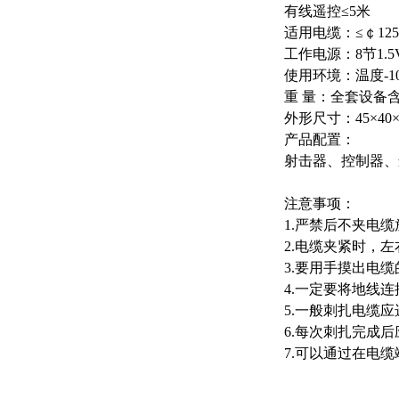
有线遥控≤5米
适用电缆：≤￠12
工作电源：8节1.
使用环境：温度-10c°
重 量：全套设备含
外形尺寸：45×4
产品配置：
射击器、控制器、
注意事项：
1.严禁后不夹电
2.电缆夹紧时，
3.要用手摸出电
4.一定要将地线
5.一般刺扎电缆应
6.每次刺扎完成
7.可以通过在电