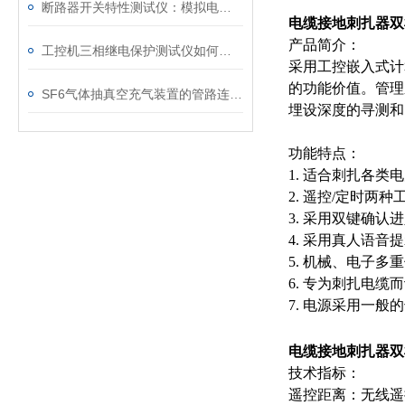
断路器开关特性测试仪：模拟电网特性诊断故障
电缆接地刺扎器双
产品简介：
工控机三相继电保护测试仪如何提升保护定值校验效率
采用工控嵌入式计
的功能价值。管理
SF6气体抽真空充气装置的管路连接与密封性检测实用技巧
埋设深度的寻测
功能特点：
1. 适合刺扎各
2. 遥控/定时两
3. 采用双键确
4. 采用真人语
5. 机械、电子
6. 专为刺扎电
7. 电源采用一
电缆接地刺扎器双
技术指标：
遥控距离：无线遥控