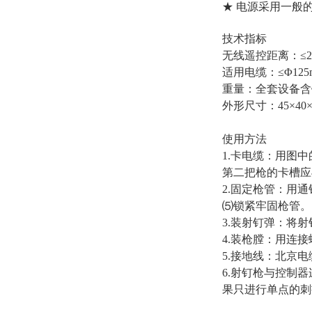
★ 电源采用一般
技术指标
无线遥控距离：≤2
适用电缆：≤Φ12
重量：全套设备含铝
外形尺寸：45×4
使用方法
1.卡电缆：用图
第二把枪的卡槽应
2.固定枪管：用
⑸锁紧牢固枪管。
3.装射钉弹：将
4.装枪膛：用连
5.接地线：北京
6.射钉枪与控制
果只进行单点的刺