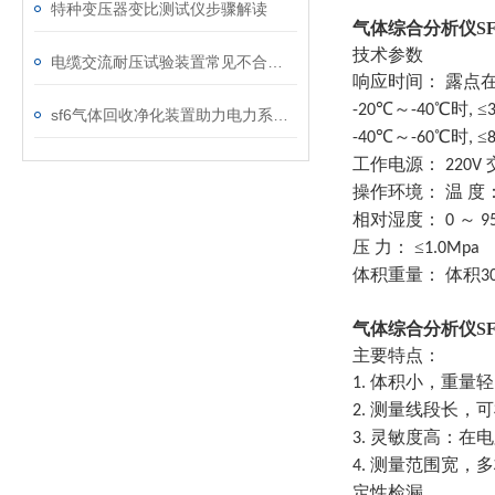
特种变压器变比测试仪步骤解读
气体综合分析仪S
技术参数
电缆交流耐压试验装置常见不合格原因及处理建议
响应时间： 露点
℃～
℃时
≤
-20
-40
,
sf6气体回收净化装置助力电力系统绿色转型
℃～
℃时
≤
-40
-60
,
工作电源：
220V
操作环境： 温 度
相对湿度：
～
0
9
压 力： ≤
1.0Mpa
体积重量： 体积
3
气体综合分析仪S
主要特点：
体积小，重量轻
1.
测量线段长，可
2.
灵敏度高：在电
3.
测量范围宽，多
4.
定性检漏。