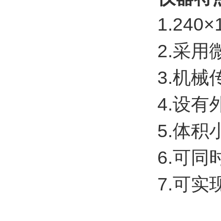
1.24
2.采用
3.机
4.设
5.体
6.可同
7.可