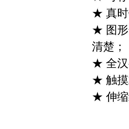
★ 真
★ 图
清楚；
★ 全
★ 触
★ 伸