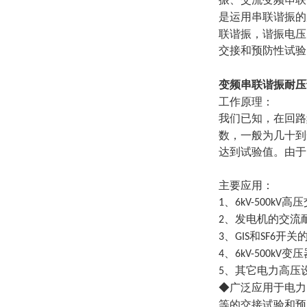
是运用串联谐振的
联谐振，谐振电压
交接和预防性试验
变频串联谐振耐
工作原理：
我们已知，在回路
数，一般为几十到
达到试验值。由于
主要应用：
、
高压
1
6kV-500kV
、发电机的交流
2
、
和
开关
3
GIS
SF6
、
变压
4
6kV-500kV
、其它电力高压
5
◆广泛应用于电力
等的交接试验和预