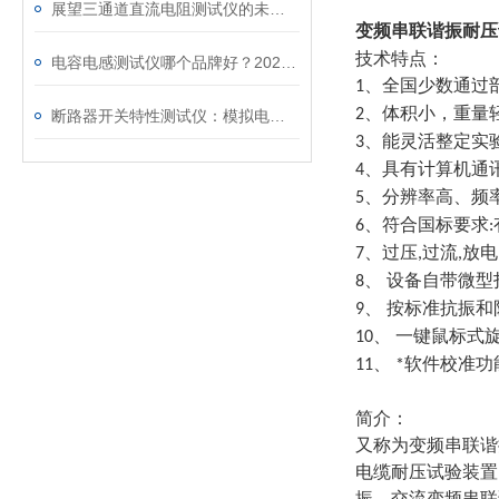
展望三通道直流电阻测试仪的未来发展趋势
变频串联谐振耐
技术特点：
电容电感测试仪哪个品牌好？2026年采购指南看这里！
、全国少数通过
1
、体积小，重量
2
断路器开关特性测试仪：模拟电网特性诊断故障
、能灵活整定实
3
、具有计算机通
4
、分辨率高、频
5
、符合国标要求
6
:
、过压
过流
放电
7
,
,
、 设备自带微
8
、 按标准抗振
9
、 一键鼠标式
10
、
软件校准功
11
*
简介：
又称为变频串联谐
电缆耐压试验装置
振、交流变频串联