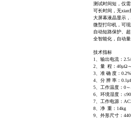
测试时间短，仅需
可长时间，无xi
大屏幕液晶显示，
微型打印机，可现
自动短路保护、超
全智能化，自动量
技术指标
1、输出电流：2.5A
2、量 程：40μΩ～5
3、准 确 度：0.2%
4、分 辨 率：0.1μ
5、工作温度：0～
6、环境湿度：≤9
7、工作电源：AC22
8、净 重：14kg
9、外形尺寸：440×