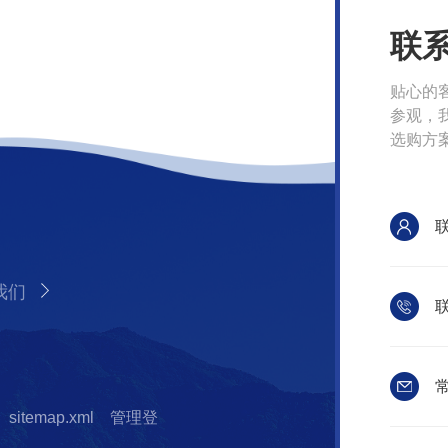
联
贴心的
参观，
选购方
我们
联
常
sitemap.xml
管理登