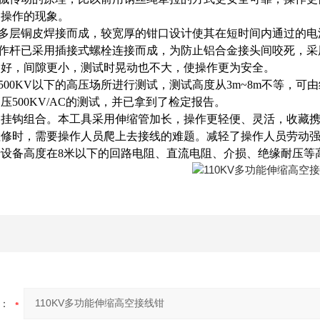
场操作的现象。
用多层铜皮焊接而成，较宽厚的钳口设计使其在短时间内通过的
操作杆已采用插接式螺栓连接而成，为防止铝合金接头间咬死，
更好，间隙更小，测
试时晃动也不大，使操作更为安全。
500KV
以下的高压场所进行测试，测试高度从
3m~8m
不等，可由
高压
500KV/AC
的测试，
并已拿到了检定报告。
、挂钩组合。本工具采用伸缩管加长，操作更轻便、灵活，收藏
检修时，需要操作人员爬上去接线的难题。减轻了操作人员劳动
于设备高度在
8
米以下的回路电阻、直流电阻、介损、绝缘耐压等
：