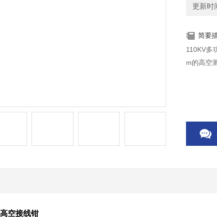
更新时间：
简要
110KV
m的高空
缩高空接线钳