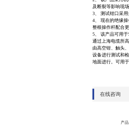
及断裂等影响现
3
、 测试钳口采
4
、 现在的绝缘
整根操作杆配合
5
、 该产品可用于
通过上海电缆所
由高空钳、触头
设备进行测试和
地面进行。可用
在线咨询
产品