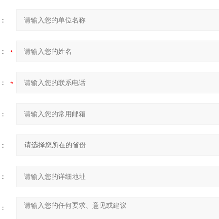
：
：
：
：
：
：
：