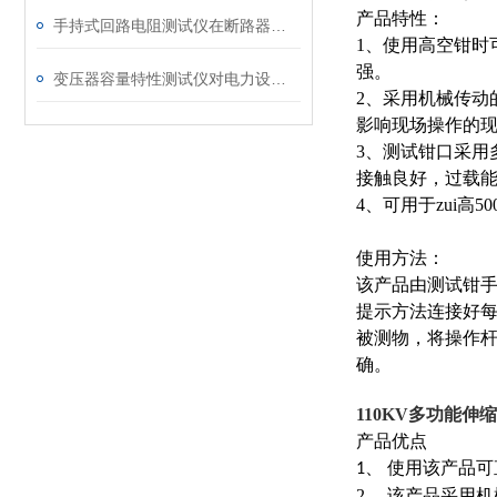
产品特性：
手持式回路电阻测试仪在断路器导电回路体检中的应用
1
、使用高空钳时
强。
变压器容量特性测试仪对电力设备管理的重要作用
2
、采用机械传动
影响现场操作的
3
、测试钳口采用
接触良好，过载
4
、可用于
zui
高
50
使用方法：
该产品由测试钳
提示方法连接好
被测物，将操作
确。
110KV多功能伸
产品优点
、
使用该产品可
1
2
、 该产品采用