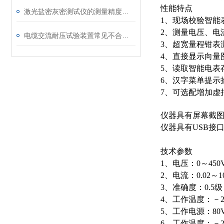
性能特点
激光盐密灰密测试仪的测量精度受哪些环境因素影响？
1、现场校验智能
2、测量电压、电
电缆交流耐压试验装置常见不合格原因及处理建议
3、超宽量程钳表
4、直接显示向量
5、读取智能电表
6、汉字菜单提示
7、可选配增加虚
仪器具有屏幕截
仪器具有USB接
技术参数
1、电压：0～45
2、电流：0.02～
3、准确度：0.5级
4、工作温度：－2
5、工作电源：80V
6、工作温度：－2