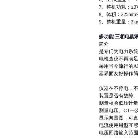
7、整机功耗：≤3
8、体积：225mm×
9、整机重量：2k
多功能 三相电能
简介
是专门为电力系
电检查仪不再满
采用当今流行的A
器界面友好操作
仪器在不停电，不
装置是否有故障
测量校验低压计量
测量电压、CT一
显示向量图，可
电流使用钳型互
电压回路输入范围