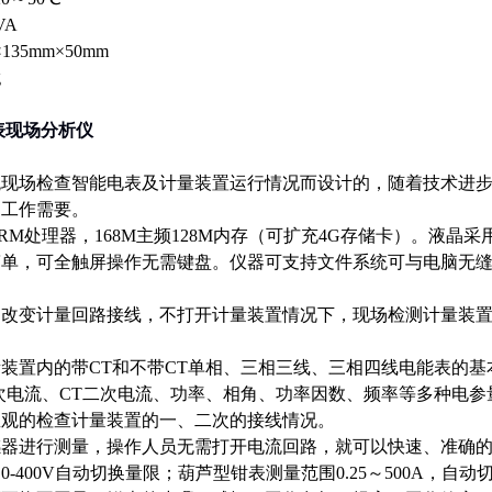
VA
135mm×50mm
g
表现场分析仪
统现场检查智能电表及计量装置运行情况而设计的，随着技术进
足工作需要。
RM处理器，168M主频128M内存（可扩充4G存储卡）。液晶采
简单，可全触屏操作无需键盘。仪器可支持文件系统可与电脑无
改变计量回路接线，不打开计量装置情况下，现场检测计量装置
。
装置内的带CT和不带CT单相、三相三线、三相四线电能表的基
次电流、CT二次电流、功率、相角、功率因数、频率等多种电
直观的检查计量装置的一、二次的接线情况。
感器进行测量，操作人员无需打开电流回路，就可以快速、准确
0-400V自动切换量限；葫芦型钳表测量范围0.25～500A