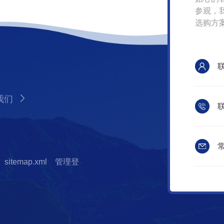
参观，
选购方
我们
联
常
sitemap.xml
管理登