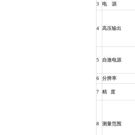
3
电 源
4
高压输出
5
自激电源
6
分辨率
7
精 度
8
测量范围