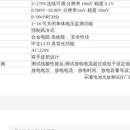
2~270V连续可调 分辨率 10mV 精度 0.1V
0.500V~16.00V 分辨率1mV 精度 10mV
0~99小时59分
1~18 可关闭单体电压监测功能
强制风冷式
合金电阻 高效能，.安全性佳
中文LCD 具背光功能
AC:220V
双手提把设计
措施
测试线极性接反;测试放电电流超过或低于设定值
放电电压、放电电流、放电时间、放电容量等设