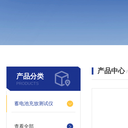
产品中心
产品分类
PRODUCTS
蓄电池充放测试仪
查看全部