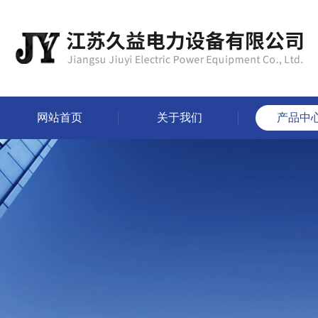
网站首页
关于我们
产品中