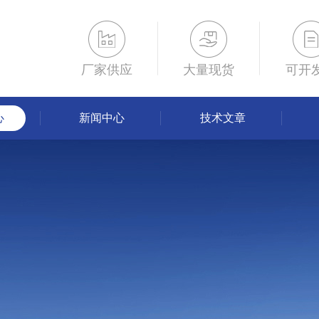
厂家供应
大量现货
可开
心
新闻中心
技术文章