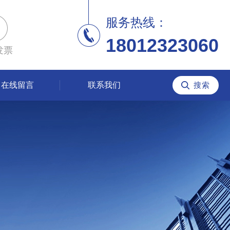
服务热线：
18012323060
发票
在线留言
联系我们