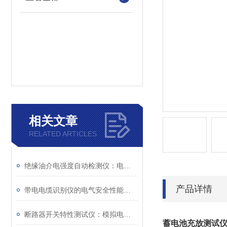
相关文章
RELATED ARTICLES
绝缘油介电强度自动检测仪：电力设备安全的守护者
产品详情
带电电缆识别仪的电气安全性能评估
断路器开关特性测试仪：模拟电网特性诊断故障
蓄电池充放测试