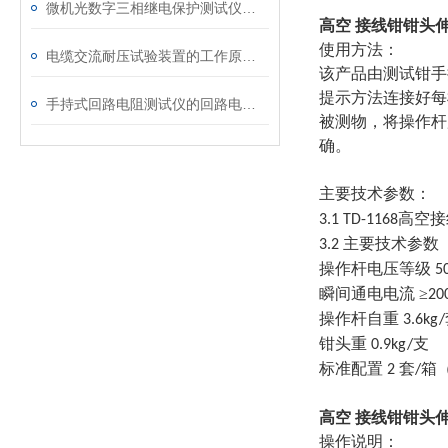
微机光数字三相继电保护测试仪的光口衰耗问题排查指南
高空 接线钳钳头
使用方法：
电缆交流耐压试验装置的工作原理：串联谐振与变频技术
该产品由测试钳手
提示方法连接好每
手持式回路电阻测试仪的回路电阻测试为什么不用交流
被测物，将操作杆
确。
主要技术参数：
高空接
3.1 TD-1168
主要技术参数
3.2
操作杆电压等级
5
瞬间通电电流 ≥
20
操作杆自重
3.6kg/
钳头重
支
0.9kg/
标准配置
套
箱
2
/
高空 接线钳钳头
操作说明：