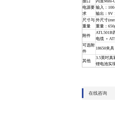
接口
内置Mini
电源要
输入：100-2
求
输出：9V 1
尺寸与
外尺寸(mm)：
重量
重量：650
ATL501
附件
电缆 ﹡A
可选附
18650夹具
件
3.5英吋
其他
锂电池实现
在线咨询