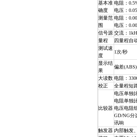
基本准
电阻：0.5%
确度
电压：0.05
测量范
电阻：0.00
围
电压：0.00
信号源
交流：1k
量程
四量程自
测试速
1次/秒
度
显示结
偏差(ABS
果
大读数
电阻：330
校正
全量程短
电压单独
电阻单独
比较器
电压电阻
GD/NG
讯响
触发器
内部触发