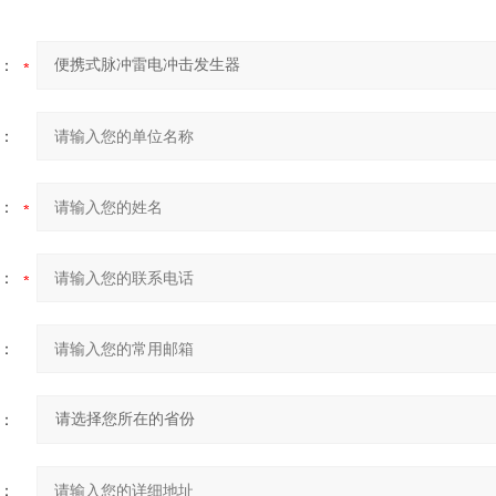
：
：
：
：
：
：
：