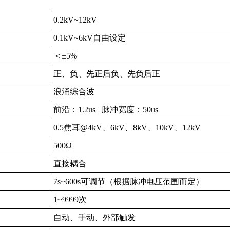
0.2kV~12kV
0.1kV~6kV自由设定
＜±5%
正、负、先正后负、先负后正
浪涌综合波
前沿：1.2us 脉冲宽度：50us
0.5焦耳@4kV、6kV、8kV、10kV、12kV
500Ω
直接耦合
7s~600s可调节（根据脉冲电压范围而定）
1~9999次
自动、手动、外部触发