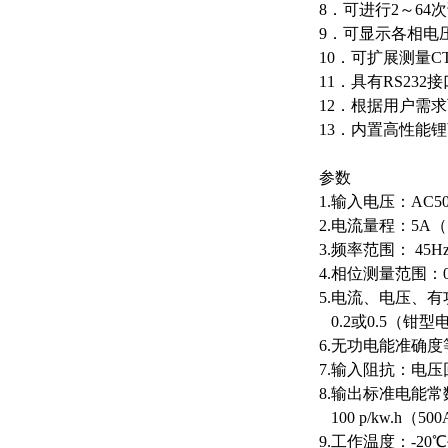
8．可进行2～6
9．可显示各相电
10．可扩展测量
11．具有RS2
12．根据用户需
13．内置高性
参数
1.输入电压：AC50
2.电流量程：5A
3.频率范围： 45H
4.相位测量范围：0°
5.电流、电压、有
0.2或0.5（钳
6.无功电能准确度等
7.输入阻抗：电压回
8.输出标准电能常数：
100 p/kw.h（50
9.工作温度：-20℃