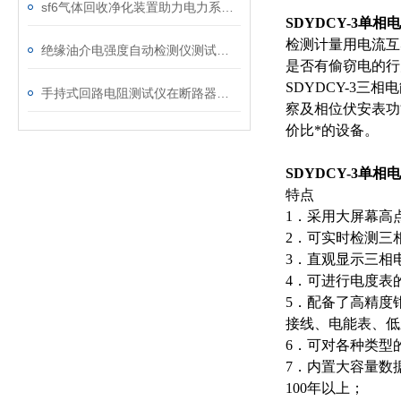
sf6气体回收净化装置助力电力系统绿色转型
SDYDCY-3单
检测计量用电流互
绝缘油介电强度自动检测仪测试全流程：从取样到报告
是否有偷窃电的行
SDYDCY-3
手持式回路电阻测试仪在断路器导电回路体检中的应用
察及相位伏安表功
价比*的设备。
SDYDCY-3单
特点
1．采用大屏幕高
2．可实时检测三
3．直观显示三相
4．可进行电度表
5．配备了高精度
接线、电能表、低
6．可对各种类型
7．内置大容量数
100年以上；