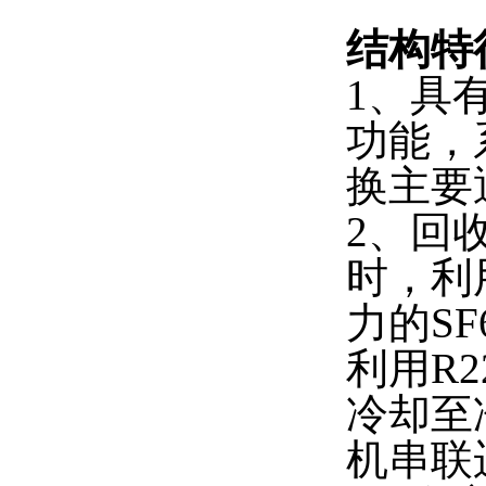
结构特
1、具
功能，
换主要
2、回
时，利
力的S
利用R
冷却至
机串联