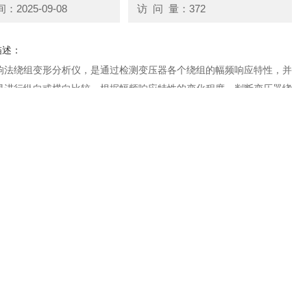
2025-09-08
访 问 量：372
描述：
响法绕组变形分析仪，是通过检测变压器各个绕组的幅频响应特性，并
果进行纵向或横向比较，根据幅频响应特性的变化程度，判断变压器绕
生的变形情况。
18012323060
在线咨询
联系电话：