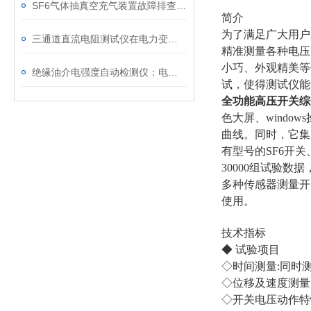
SF6气体抽真空充气装置故障排查：真空度不达标、充气速度慢的常见原因
简介
为了满足广大用户
三通道直流电阻测试仪在电力变压器检测中的关键作用
精准测量各种电压
小巧、外观精美等
绝缘油介电强度自动检测仪：电力设备安全的守护者
试，使得测试仪能
全功能高压开关综
色大屏、wind
曲线。同时，它集
有型号的SF6开
30000组试验
多种传感器测量开
使用。
技术指标
◆ 试验项目
◇时间测量:同时
◇位移及速度测量
◇开关电压动作特