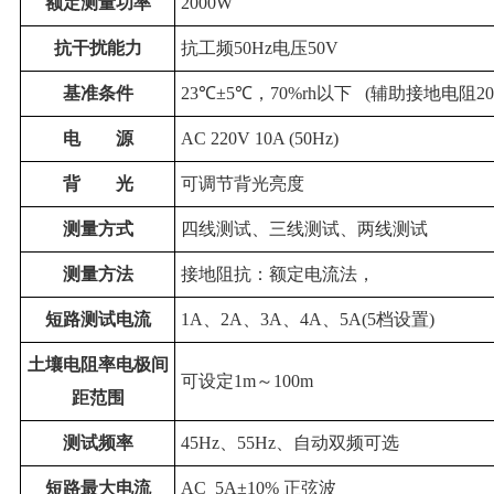
额定测量功率
2000W
抗干扰能力
抗工频50Hz电压50V
基准条件
23℃±5℃，70%rh以下 (辅助接地电阻2
电
源
AC 220V 10A (50Hz)
背
光
可调节背光亮度
测量方式
四线测试、三线测试、两线测试
测量方法
接地阻抗：额定电流法，
短路测试电流
1A、2A、3A、4A、5A(5档设置)
土壤电阻率电极间
可设定1m～100m
距范围
测试频率
45Hz、55Hz、自动双频可选
短路最大电流
AC 5A±10% 正弦波