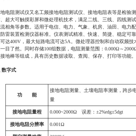
接地电阻测试仪又名工频接地电阻测试仪、接地电阻表等是检验
术、超大可触摸彩屏和微处理机技术，满足二线、三线、四线测
电流相角等参数。适用于电信、电力、气象、机房、油田、电力
和防雷装置检测仪器标准。仪表测试精准、快速、简捷、稳定可
可达400V，最大短路电流可达5A。微处理器控制和自动双频技
一目了然。同时存储100组数据，电阻测量范围：0.000Ω～20
、接地棒等组成，具有历史数据读取、查阅、保存、打印等功能
 数字式
接地电阻测量、土壤电阻率测量，跨步
功
能
量
接地电阻量程
0.000~2000Ω 误差：±2%rdg±5dgt
接地电阻分辨率
0.001Ω