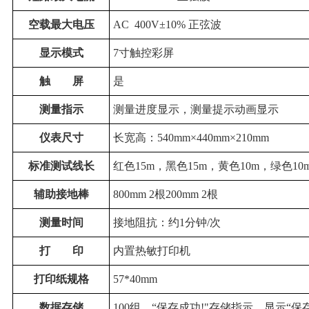
空载最大电压
AC 400V±10% 正弦波
显示模式
7寸触控彩屏
触
屏
是
测量指示
测量进度显示，测量提示动画显示
仪表尺寸
长宽高：540mm×440mm×210mm
标准测试线长
红色15m，黑色15m，黄色10m，绿色10m
辅助接地棒
800mm 2根200mm 2根
测量时间
接地阻抗：约1分钟/次
打
印
内置热敏打印机
打印纸规格
57*40mm
数据存储
100组，“保存成功!"存储指示，显示“