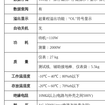
数据查阅
有
溢出显示
超量程溢出功能：“OL"符号显示
自动关机
无
待机:<110W
功
耗
测量：2000W
仪表：27 kg
质
量
测试线、辅助接地棒、仪表袋：5.5kg
工作温湿度
-10℃～40℃；80%rh以下
存放温湿度
-20℃～60℃；70%rh以下
绝缘电阻
10MΩ以上(电路与外壳之间500V)