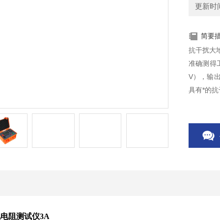
更新时间：
简要
抗干扰大
准确测得工
V），输
具有*的
地电阻测试仪
3A