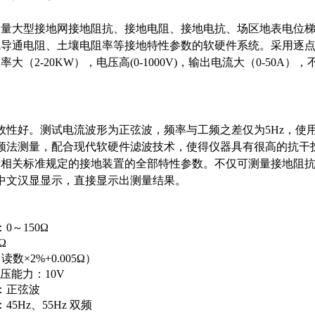
测量大型接地网接地阻抗、接地电阻、接地电抗、场区地表电位
导通电阻、土壤电阻率等接地特性参数的软硬件系统。采用逐点变
大（2-20KW），电压高(0-1000V)，输出电流大（0-50
效性好。测试电流波形为正弦波，频率与工频之差仅为5Hz，使用4
频法测量，配合现代软硬件滤波技术，使得仪器具有很高的抗干
量相关标准规定的接地装置的全部特性参数。不仅可测量接地阻
中文汉显显示，直接显示出测量结果。
0～150Ω
Ω
数×2%+0.005Ω）
电压能力：10V
：正弦波
5Hz、55Hz 双频