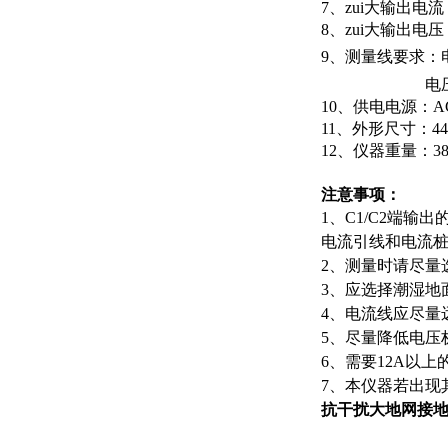
7、zui大输出电流
8、zui大输出电压
9、测量线要求：电
电压线铜芯截
10、供电电源：AC2
11、外形尺寸：440×
12、仪器重量：38
注意事项：
1、C1/C2端
电流引线和电流
2、测量时请尽量
3、应选择潮湿地
4、电流线应尽量
5、尽量降低电压
6、需要12A以
7、本仪器若出现
抗干扰
大地网接