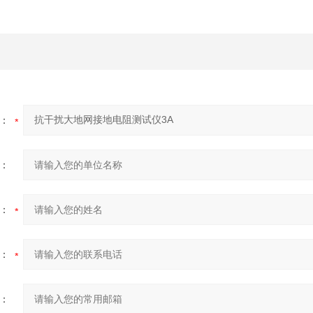
：
：
：
：
：