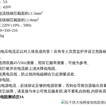
：5A
：420V
2
流线铜芯截面积≥1.5mm
2
面积≥1.0mm
20V±10%，50Hz
350×210
kg
输出的电压电流足以对人体造成伤害！应有专人负责监护并设立危
桩。
选用双频45/55Hz测量，用其它频率测量，可做为参考。
面打桩并在电流桩上浇水降低电阻。
远离电压线，防止线间电磁耦合引起测量误差。
桩电阻。
上的电源电流，必须保证足够的电源容量，否则会导致仪器输出容
其它故障，请直接与本公司售后服务部,请不要私自拆检,内部有
地电阻测试仪
3A