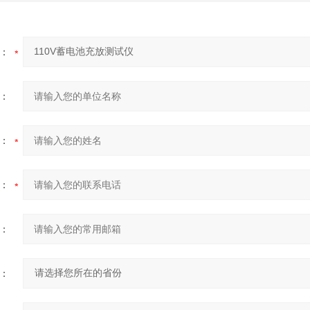
：
：
：
：
：
：