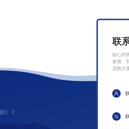
联
贴心的
参观，
选购方
我们
联