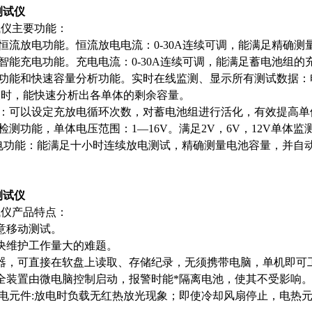
测试仪
试仪主要功能：
组恒流放电功能。恒流放电电流：0-30A连续可调，能满足精确测
组智能充电功能。充电电流：0-30A连续可调，能满足蓄电池组的
测功能和快速容量分析功能。实时在线监测、显示所有测试数据
束时，能快速分析出各单体的剩余容量。
能：可以设定充放电循环次数，对蓄电池组进行活化，有效提高单
检测功能，单体电压范围：1—16V。满足2V，6V，12V单体监
放电功能：能满足十小时连续放电测试，精确测量电池容量，并自
测试仪
试仪产品特点：
意移动测试。
决维护工作量大的难题。
器，可直接在软盘上读取、存储纪录，无须携带电脑，单机即可
全装置由微电脑控制启动，报警时能*隔离电池，使其不受影响
放电元件:放电时负载无红热放光现象；即使冷却风扇停止，电热