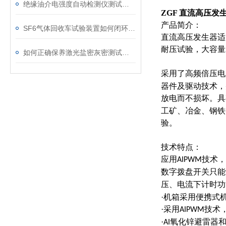
绝缘油介电强度自动检测仪测试全流程：从取样到报告
ZGF 直流高压发生
产品简介：
SF6气体回收车试验装置如何闭环处理SF6？
直流高压发生器适
耐压试验，大容量
如何正确保养激光盐密灰密测试仪的电极？
采用了高频倍压电
器件及驱动技术，
放电而不损坏。具
工矿、冶金、钢铁
验。
技术特点：
应用
技术，
AIPWM
数字拨盘开关只能
压、电流下计时功
·机箱采用便携式
·采用
技术
AIPWM
·
氧化锌避雷器和
AI