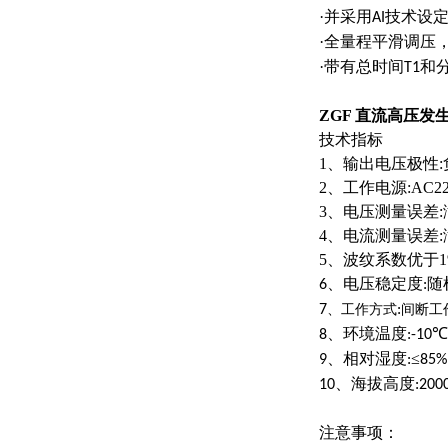
·并采用
技术设
AI
·全量程平滑调压
·带有总时间
和
T1
ZGF 直流高压发生
技术指标
1、输出电压极性:
2、工作电源:AC220
3、电压测量误差:满度
4
、电流测量误差
:
5、波纹系数优于1
、电压稳定度
随
6
:
7
、工作方式
:
间断工
、环境温度
℃
8
:-10
、相对湿度
≤
9
:
85%
、海拔高度
10
:200
注意事项：