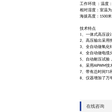
工作环境 ：温度
相对湿度：室温为
海拔高度：
米
1500
技术特点
1、一体式高压设
、高压输出采用
2
、全自动做氧化
3
、全自动做电缆
4
、自动耐压试验
5
、采用
技
6
AIPWM
、带有总时间
7
T1
、仪器增加了万
8
在线咨询