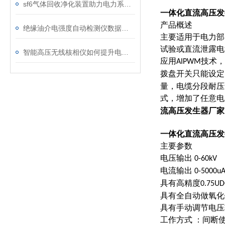
sf6气体回收净化装置助力电力系统绿色转型
一体化直流高压发
产品概述
绝缘油介电强度自动检测仪数据异常？原因分析与解决
主要适用于电力部
试验或直流泄露电
智能高压无线核相仪如何提升电力安全性和可靠性
应用
技术，
AIPWM
拨盘开关只能设定
量，电缆分段耐压
式，增加了任意电
流高压发生器
厂家
一体化直流高压发
主要参数
电压输出
0-60kV
电流输出
0-5000
具有高精度
0.75U
具有全自动做氧化
具有手动调节电压
工作方式 ：间断