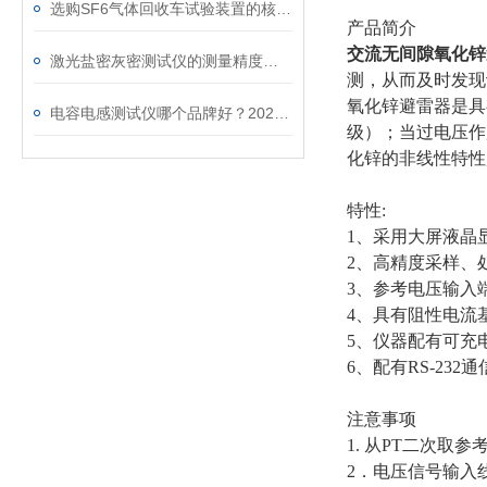
选购SF6气体回收车试验装置的核心考量因素分析
产品简介
交流无间隙氧化锌
激光盐密灰密测试仪的测量精度受哪些环境因素影响？
测，从而及时发现
氧化锌避雷器是具
电容电感测试仪哪个品牌好？2026年采购指南看这里！
级）；当过电压作
化锌的非线性特性
特性:
1、采用大屏液晶
2、高精度采样、
3、参考电压输入
4、具有阻性电流
5、仪器配有可充
6、配有RS-23
注意事项
1. 从PT二次取
2．电压信号输入