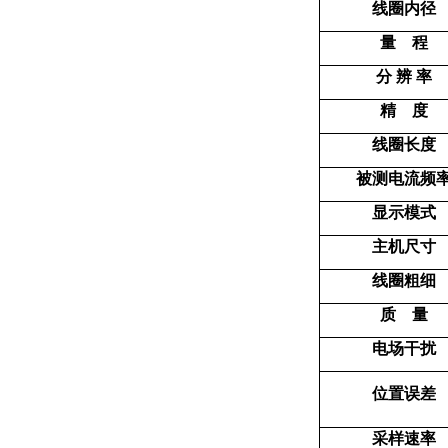
线圈内径
量 程
分 辨 率
精 度
线圈长度
被测电流频
显示模式
主机尺寸
线圈粗细
质 量
电场干扰
位置误差
采样速率