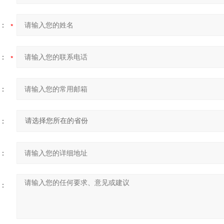
：
：
：
：
：
：