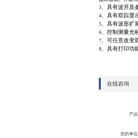
、具有波开及
3
、具有双踪显
4
、具有波形扩
5
、控制测量光
6
、可任意改变
7
、具有打印功
8
在线咨询
产品
您的单位