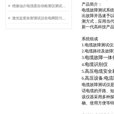
产品简介：
绝缘油介电强度自动检测仪测试全流程：从取样到报告
电缆故障测试系
出故障并迅速予
激光盐密灰密测试仪在电网防污闪工作中的实际应用与预警价值
测方式，应用当
新一代高科技产
系统组成
1.
电缆故障测试仪
2.
电缆路径及故障
电缆故障一体
3.
电缆识别仪
4.
高压电缆安全
5.
高压设备
电流
6.
:
电缆故障测试仪
话电缆的开路、
该仪器采用多种
确、使用方便等