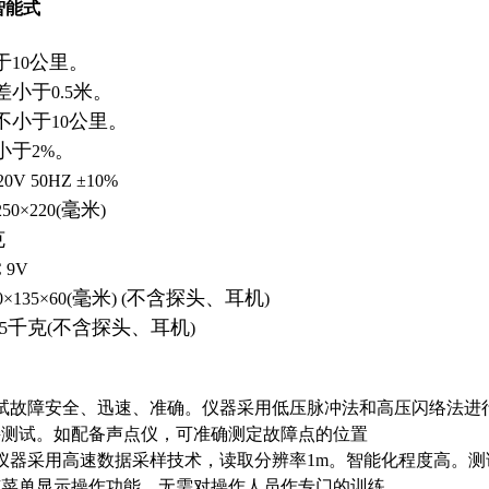
智能式
于
公里。
10
差小于
米。
0.5
不小于
公里。
10
小于
。
2%
20V 50HZ ±10%
毫米
250×220(
)
克
C 9V
毫米
不含探头、耳机
0×135×60(
) (
)
千克
不含探头、耳机
.5
(
)
试故障安全、迅速、准确。仪器采用低压脉冲法和高压闪络法进
接测试。如配备声点仪，可准确测定故障点的位置
仪器采用高速数据采样技术，读取分辨率
1m
。智能化程度高。测
有菜单显示操作功能，无需对操作人员作专门的训练。