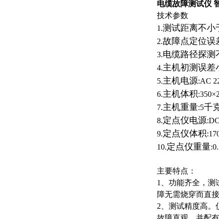
电缆故障测试仪 
技术参数
测试距离不小
1.
故障点定位误
2.
电缆路径探测
3.
主机初测误差
4.
主机电源
5.
:AC 2
主机体积
6.
:350×
主机重量
千
7.
:5
定点仪电源
8.
:D
定点仪体积
9.
:17
定点仪重量
10.
:0
主要特点：
1
、功能齐全，测
障无需烧穿而直
2
、测试精度高。
故障直观。并配