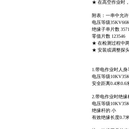
★ 在高空作业时
附表：一串中允许
电压等级
35KV
66
绝缘子串片数
3
5
7
零值片数
1
2
3
5
4
6
★ 在检测过程中
★ 安装或调整探
1.带电作业时人
电压等级
10KV
35
安全距离
0.4米
0.6
2.带电作业时绝缘
电压等级
10KV
35
绝缘杆的 小
有效绝缘长度
0.7