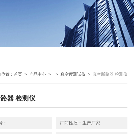
的位置：
首页
>
产品中心
> >
真空度测试仪
>
真空断路器 检测仪
路器 检测仪
号：
厂商性质：生产厂家