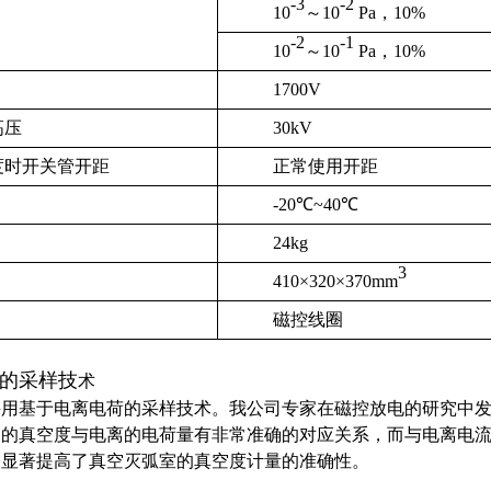
-3
-2
10
～10
Pa，10%
-2
-1
10
～10
Pa，10%
1700V
高压
30kV
度时开关管开距
正常使用开距
-20℃~40℃
24kg
3
410×320×370mm
磁控线圈
的采样技
术
采用基于电离电荷的采样技术。我公司专家在磁控放电的研究中
内的真空度与电离的电荷量有非常准确的对应关系，而与电离电
，显著提高了真空灭弧室的真空度计量的准确性。
理