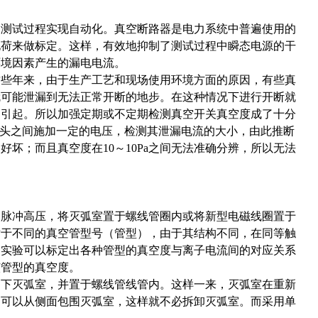
，测试过程实现自动化。真空断路器是电力系统中普遍使用的
电荷来做标定。这样，有效地抑制了测试过程中瞬态电源的干
环境因素产生的漏电电流。
这些年来，由于生产工艺和现场使用环境方面的原因，有些真
就可能泄漏到无法正常开断的地步。在这种情况下进行开断就
因引起。所以加强定期或不定期检测真空开关真空度成了十分
触头之间施加一定的电压，检测其泄漏电流的大小，由此推断
坏；而且真空度在10～10Pa之间无法准确分辨，所以无法
场脉冲高压，将灭弧室置于螺线管圈内或将新型电磁线圈置于
对于不同的真空管型号（管型），由于其结构不同，在同等触
过实验可以标定出各种管型的真空度与离子电流间的对应关系
该管型的真空度。
卸下灭弧室，并置于螺线管线管内。这样一来，灭弧室在重新
圈可以从侧面包围灭弧室，这样就不必拆卸灭弧室。而采用单