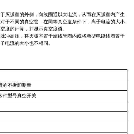
绕于灭弧室的外侧，向线圈通以大电流，从而在灭弧室内产生
。对于不同的真空管，在同等真空度条件下，离子电流的大小
真空度的计算，并显示真空度值。
场脉冲高压，将灭弧室置于螺线管圈内或将新型电磁线圈置于
离子电流的大小也不相同。
管的不拆卸测量
多种型号真空开关