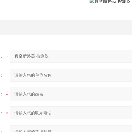
：
：
：
：
：