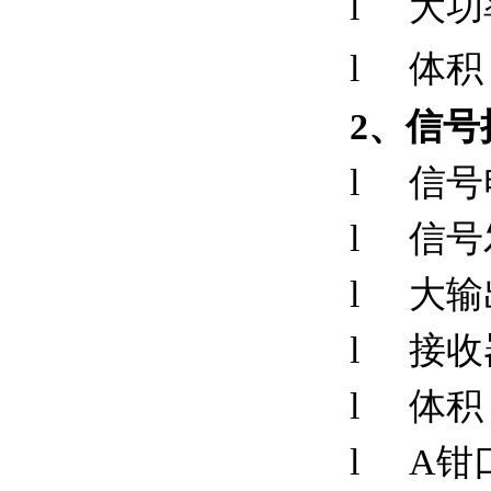
l
大功
l
体积
2
、信号
l
信号
l
信号
l
大输
l
接收
l
体积：
l
A钳