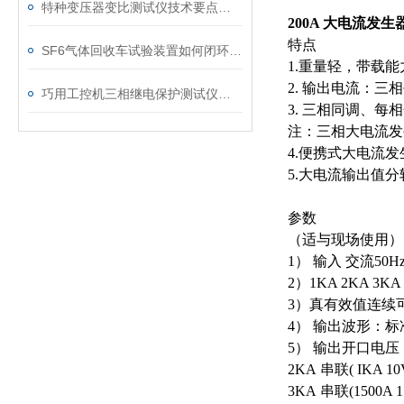
特种变压器变比测试仪技术要点分析文
200A 大电流发
特点
SF6气体回收车试验装置如何闭环处理SF6？
1.
重量轻，带载能
2.
输出电流：三相
巧用工控机三相继电保护测试仪，提升测试工作效率
3.
三相同调、每相
注：三相大电流发
4.
便携式大电流发
5.
大电流输出值分
参数
（适与现场使用）
1
） 输入 交流
50Hz
2
）
1KA 2KA 3KA
3
）真有效值连续
4
） 输出波形：标
5
） 输出开口电压
2KA
串联
( IKA 10
3KA
串联
(1500A 