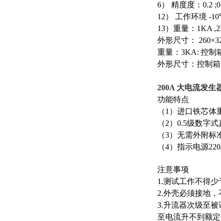
6
） 精度度：
0.2 ;
12
） 工作环境
-10
13
）重量：
1KA ,
外形尺寸：
260×3
重量：
3KA:
控制
外形尺寸：控制箱
200A 大电流发
功能特点
（
1
）进口铁芯体
（
2
）
0.5
级数字式
（
3
）无需外附标
（
4
）指示电源
220
注意事项
1.
测试工作不得少
2.
外壳必须接地，
3.
升流器次级至被
至电流升不到额定