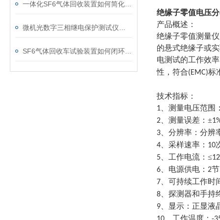
一体化SF6气体回收装置如何简化现场作业流程？
绝缘子零值电压
产品概述：
微机光数字三相继电保护测试仪的光口衰耗问题排查指南
绝缘子零值测量仪
的悬式绝缘子或实
SF6气体回收车试验装置如何闭环处理SF6？
电测试的工作效率
性，符合
标
(EMC)
技术指标：
、测量电压范围
1
、测量误差：±
2
1
、分辨率：分辨
3
、采样速率：
4
10
、工作电流：≤
5
1
、电源供电：
节
6
2
、可持续工作时
7
、探测器和手持
8
、显示：正显液
9
、工作温度：
10
-3