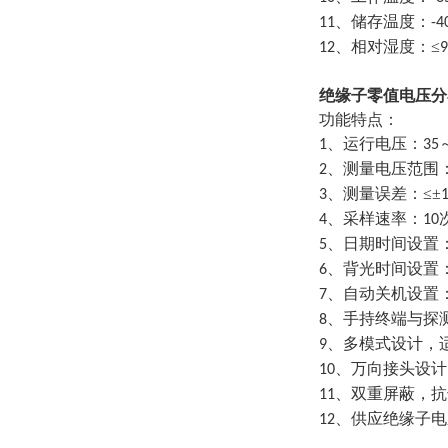
、储存温度：
11
-4
、相对湿度：≤
12
9
绝缘子零值电压
功能特点：
、运行电压：
1
35
、测量电压范围
2
、测量误差：≤±
3
、采样速率：
4
10
、日期时间设置
5
、背光时间设置
6
、自动关机设置
7
、手持终端与探
8
、多模式设计，
9
、万向接头设计
10
、双重屏蔽，抗
11
、供应绝缘子电
12