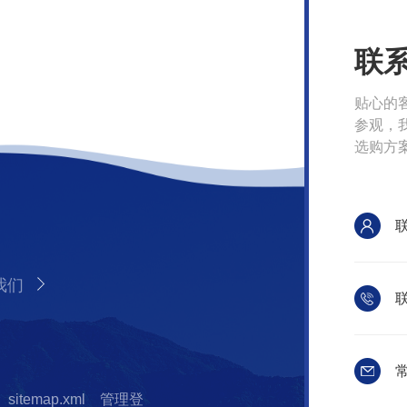
联
贴心的
参观，
选购方
我们
联
常
sitemap.xml
管理登