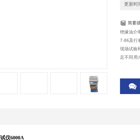
更新时间：
简要
绝缘油介电
7-86及行
现场试验
足不同用户
3）及多杯
仪6000A