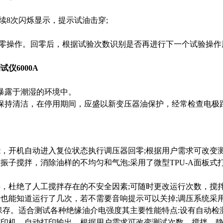
连续8次闪烁显示，提示试油击穿;
回零操作。回零后，根据试验次数识别是否再进行下一个试验操
仪6000A
暴露于潮湿的环境中。
保持清洁，在停用期间，应盛以新变压器油保护，经常检查电极
，开机自动进入复位状态执行调压器回零;根据用户需求可改变
振子搅拌，消除油样的不均匀和气泡;采用了微型TPU-A面板式
，杜绝了人工搅拌存在的不安全因素;可随时更改运行次数，搅
也能知道运行了几次，若不需要音响提示可以关掉;调压系统采用
保存。适合测试各种绝缘油介电强度其主要性能特点:设有自动
式打印机，自动打印输出。根据用户需求可改变测试次数、搅拌、