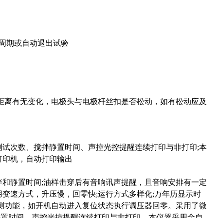
作周期或自动退出试验
距离有无变化，电极头与电极杆丝扣是否松动，如有松动应及
测试次数、搅拌静置时间、声控光控提醒连续打印与非打印;本
打印机，自动打印输出
拌和静置时间;油样击穿后有音响讯声提醒，且音响安排有一定
变速方式，升压慢，回零快;运行方式多样化;万年历显示时
检测功能，如开机自动进入复位状态执行调压器回零。采用了微
静置时间、声控光控提醒连续打印与非打印。本仪器采用全自