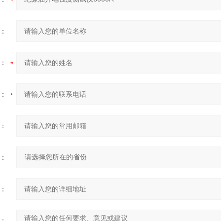
：
：
：
：
：
：
：