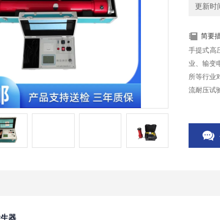
更新时间：
简要
手提式高
业、输变
所等行业
流耐压试
发生器