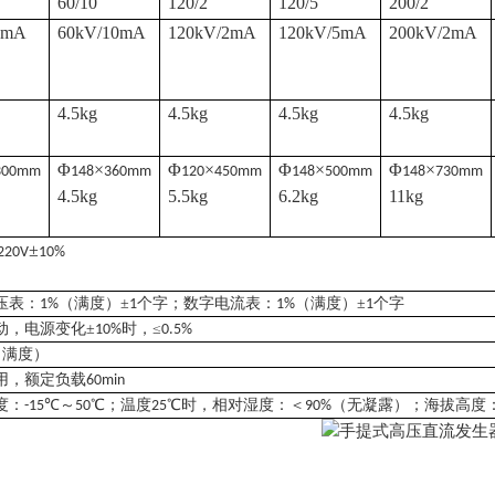
60/10
120/2
120/5
200/2
2mA
60kV/10mA
120kV/2mA
120kV/5mA
200kV/2mA
4.5kg
4.5kg
4.5kg
4.5kg
Φ
×
Φ
×
Φ
×
Φ
×
300mm
148
360mm
120
450mm
148
500mm
148
730mm
4.5kg
5.5kg
6.2kg
11kg
±
220V
10%
压表：
（满度）±
个字；数字电流表：
（满度）±
个字
1%
1
1%
1
动，电源变化±
时，≤
10%
0.5%
（满度）
用，额定负载
60min
度：
℃～
℃；温度
℃时，相对湿度：＜
（无凝露）；海拔高度
-15
50
25
90%