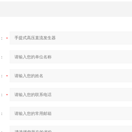
：
：
：
：
：