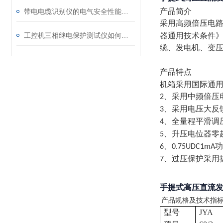
产品简介
带电电缆识别仪的电气安全性能评估
采用高频倍压电
工控机三相继电保护测试仪如何提升保护定值校验效率
器通用技术条件
缆、发电机、变
产品特点
机箱采用国际通
、采用中频倍压
2
、采用电压大反
3
、全量程平滑调
4
、升压电位器零
5
、
功
6
0.75UDC1mA
、过压保护采用
7
手提式高压直流
产品规格及技术指
型号
JYA