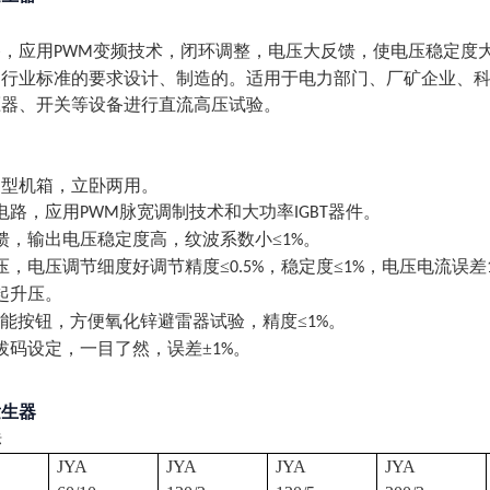
路，应用
变频技术，闭环调整，电压大反馈，使电压稳定度
PWM
》行业标准的要求设计、制造的。适用于电力部门、厂矿企业、
压器、开关等设备进行直流高压试验。
用型机箱，立卧两用。
电路，应用
脉宽调制技术和大功率
器件。
PWM
IGBT
馈，输出电压稳定度高，纹波系数小≤
。
1%
压，电压调节细度好调节精度≤
，稳定度≤
，电压电流误差
0.5%
1%
起升压。
能按钮，方便氧化锌避雷器试验，精度≤
。
1%
拔码设定，一目了然，误差±
。
1%
发生器
标
JYA
JYA
JYA
JYA