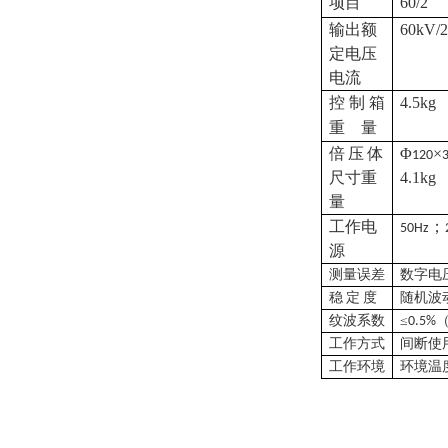
项目
60/2
输出额
60kV/
定电压
电流
控
制
箱
4.5kg
重
量
倍
压
体
Φ
×
120
尺寸重
4.1kg
量
工作电
；
50Hz
源
测量误差
数字电
稳
定
度
随机波
纹波系数
≤
0.5%
工作方式
间断使
工作环境
环境温