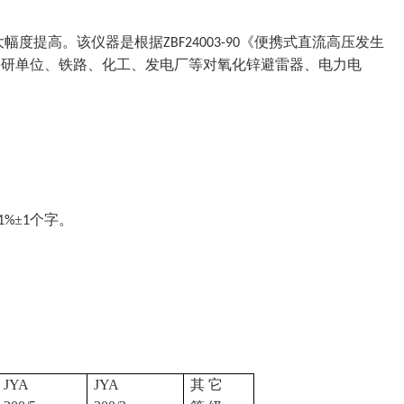
大幅度提高。该仪器是根据
《便携式直流高压发生
ZBF24003-90
科研单位、铁路、化工、发电厂等对氧化锌避雷器、电力电
±
个字。
1%
1
JYA
JYA
其
它