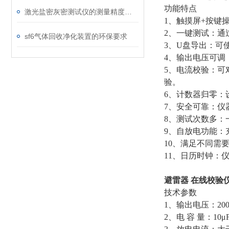
功能特点
激光盐密灰密测试仪的测量精度受哪些环境因素影响？
1、触摸屏+按键
2、一键测试：通
sf6气体回收净化装置的环保要求
3、U盘导出：可
4、输出电压可调：
5、电流校验：可
验。
6、计数器归零：
7、安全可靠：仪
8、测试次数多：
9、自放电功能：
10、满足不同需
11、日历时钟：
避雷器 在线校验
技术参数
1、输出电压：200
2、电 容 量
：
10μ