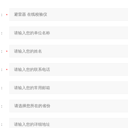
：
：
：
：
：
：
：