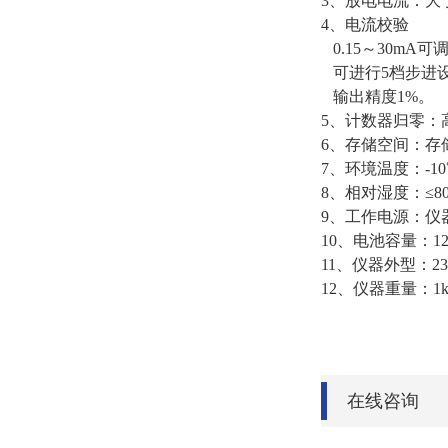
3、放电电流
：
大
4、电流校验
0.15～30mA
可进行5档步进
输出精度1%。
5、计数器归零
：
6、存储空间
：
存
7、环境温度
：
-1
8、相对湿度
：
≤
9、工作电源
：
仪
10、电池容量
：
1
11、仪器外型
：
2
12、仪器重量
：
1
在线咨询