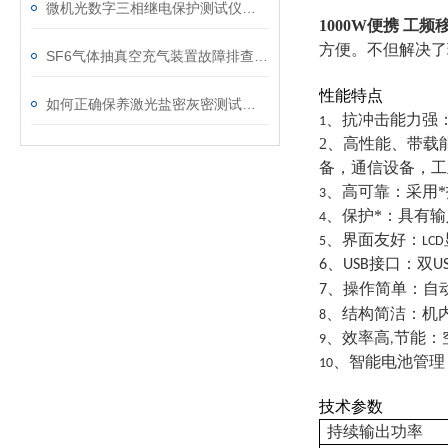
微机光数字三相继电保护测试仪的光口衰耗问题排查指南
1000W
便携
工频
方便。不但解决了
SF6气体抽真空充气装置故障排查：真空度不达标、充气速度慢的常见原因
性能特点
如何正确保养激光盐密灰密测试仪的电极？
、抗冲击能力强
1
2、高性能、带载
备，通信设备，工
、高可靠：采用
3
、保护*：具有
4
、界面友好：
5
LCD
、
接口：双
6
USB
U
、操作简单：自
7
、结构简洁：机
8
、效率高
节能：
9
,
、智能电池管理
10
技术参数
持续输出功率