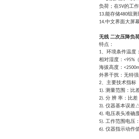
负荷；在
的工作
5V
能存储
组测
13.
480
中文界面大屏
14.
无线 二次压降负
特点：
、环境条件温度
1
相对湿度：
<95%
海拔高度：
<2500
外界干扰：无特强
、主要技术指标
2
测量范围：比
1).
分 辨 率：比差
2).
仪器基本误差
3).
电压表头准确
4).
工作范围电压
5).
仪器指示动作
6).