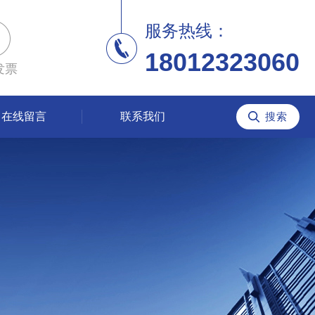
服务热线：
18012323060
发票
在线留言
联系我们