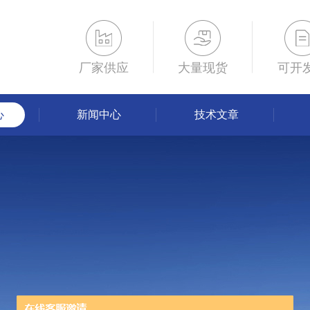
厂家供应
大量现货
可开
心
新闻中心
技术文章