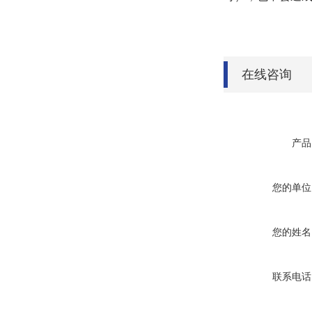
在线咨询
产品
您的单位
您的姓名
联系电话