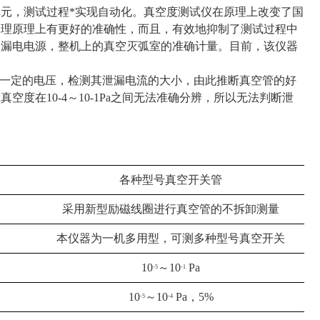
元，测试过程*实现自动化。真空度测试仪在原理上改变了国
物理原理上有更好的准确性，而且，有效地抑制了测试过程中
的漏电电源，整机上的真空灭弧室的准确计量。目前，该仪器
加一定的电压，检测其泄漏电流的大小，由此推断真空管的好
在10-4～10-1Pa之间无法准确分辨，所以无法判断泄
各种型号真空开关管
采用新型励磁线圈进行真空管的不拆卸测量
本仪器为一机多用型，可测多种型号真空开关
10
～10
Pa
-5
-1
10
～10
Pa，5%
-5
-4