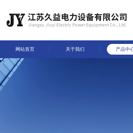
网站首页
关于我们
产品中