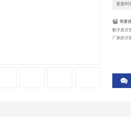
更新时间：
简要
数字真空
厂家的灭