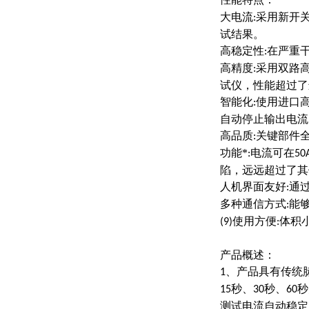
大电流
采用新开
:
试结果。
高稳定性
在严重
:
高精度
采用双路
:
试仪，性能超过了
智能化
使用进口
:
自动停止输出电流
高品质
关键部件
:
功能*
电流可在
:
50
陷，远远超过了其
人机界面友好
通
:
多种通信方式
能
:
使用方便
体积
(9)
:
产品概述：
、产品具有传统
1
秒、
秒、
秒
15
30
60
测试电流自动稳定