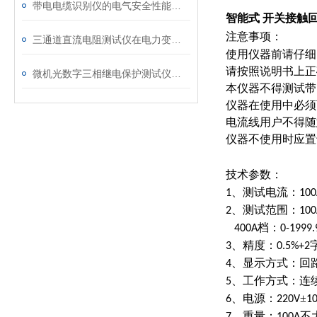
带电电缆识别仪的电气安全性能评估
智能式 开关接触
注意事项：
三通道直流电阻测试仪在电力变压器检测中的关键作用
使用仪器前请仔细
请按照说明书上正
微机光数字三相继电保护测试仪通讯中断、数据异常的处理方法
本仪器不得测试带
仪器在使用中必须
电流线用户不得随
仪器不使用时应置
技术参数：
、测试电流：
1
100
、测试范围：
2
100
档：
400A
0-1999.
、精度：
3
0.5%+2
、显示方式：回
4
、工作方式：连
5
、电源：
±
6
220V
1
、重量：
不