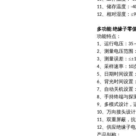
、储存温度：
11
-4
、相对湿度：≤
12
9
多功能 绝缘子零
功能特点：
、运行电压：
1
35
、测量电压范围
2
、测量误差：≤±
3
、采样速率：
4
10
、日期时间设置
5
、背光时间设置
6
、自动关机设置
7
、手持终端与探
8
、多模式设计，
9
、万向接头设计
10
、双重屏蔽，抗
11
、供应绝缘子电
12
产品别称：