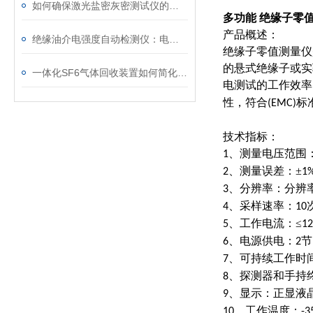
如何确保激光盐密灰密测试仪的长效稳定
多功能 绝缘子零
产品概述：
绝缘油介电强度自动检测仪：电力设备安全的守护者
绝缘子零值测量仪
的悬式绝缘子或实
一体化SF6气体回收装置如何简化现场作业流程？
电测试的工作效率
性，符合
标
(EMC)
技术指标：
、测量电压范围
1
、测量误差：±
2
1
、分辨率：分辨
3
、采样速率：
4
10
、工作电流：≤
5
1
、电源供电：
节
6
2
、可持续工作时
7
、探测器和手持
8
、显示：正显液
9
、工作温度：
10
-3